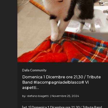
Dalla Community
Domenica 1 Dicembre ore 21,30 / Tribute
Band #lacompagniadelblasco# Vi
aspetti…
by:
stefano biagetti
[ad_1] Domenica 1 Dicembre ore 21,30 / Tribute Band