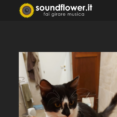
Skip
to
Sound
Fai Girare 
content