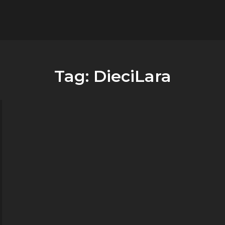
flower.it
Musica
Tag:
DieciLara