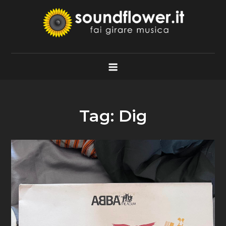
Skip
to
content
Soundflower.it
Fai Girare Musica
Tag:
Dig