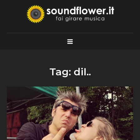
Skip
to
content
Soundflower.it
Fai Girare Musica
Tag:
dil..