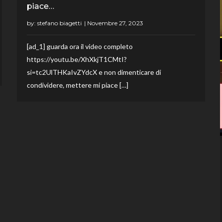
piace…
by:
stefano biagetti
[ad_1] guarda ora il video completo
https://youtu.be/XhXkjT1CMtI?
si=tc2UlTHKaIvZYdcX e non dimenticare di
condividere, mettere mi piace […]