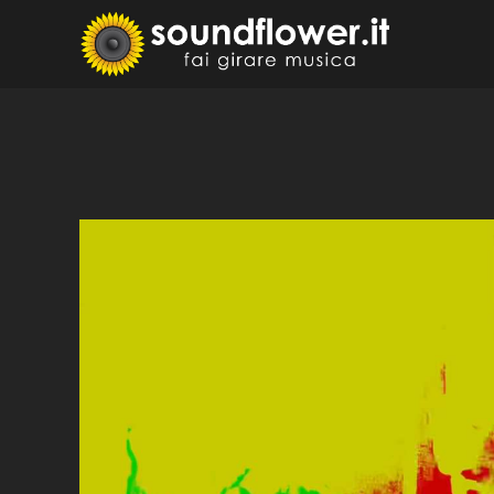
Skip
to
Sound
Fai Girare 
content