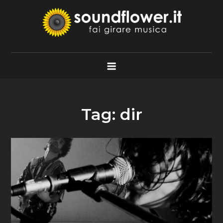
Skip
to
content
Soundflower.it
Fai Girare Musica
Tag:
dir