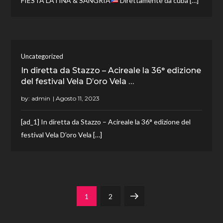
FIESTA LATINA & SANGRIA
Direttamente da cuba […]
Uncategorized
In diretta da Stazzo – Acireale la 36° edizione
del festival Vela D’oro Vela …
by:
admin
[ad_1] In diretta da Stazzo – Acireale la 36° edizione del
festival Vela D’oro Vela […]
Paginazione
Page
Page
Next
1
2
degli
page