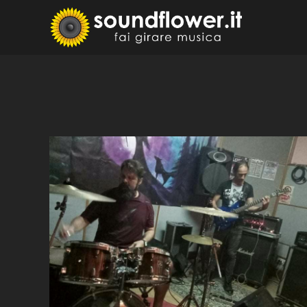
Skip
to
Sound
Fai Girare 
content