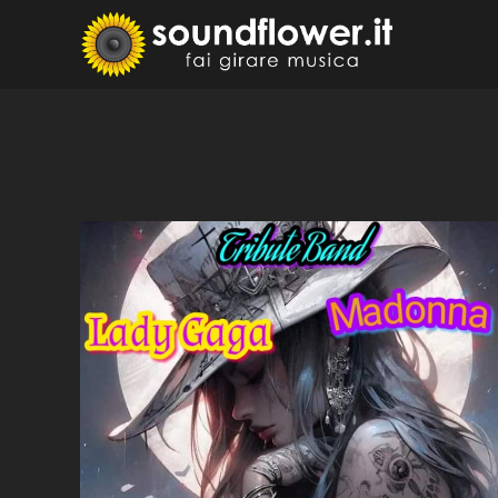
Skip
to
Sound
Fai Girare 
content