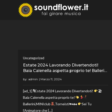
Skip
to
Sound
Fai Girare 
content
Uncategorized
Estate 2024 Lavorando Divertendoti!
Baia Calenella aspetta proprio te! Balleri…
by:
admin
[ad_1] 🎙Estate 2024 Lavorando Divertendoti!
🏖
Baia Calenella aspetta proprio te!
Ballerini,MINIclub
,Torneisti
♥️
♦️
♣️
♠️
Sei Tu
l’Animatore che […]