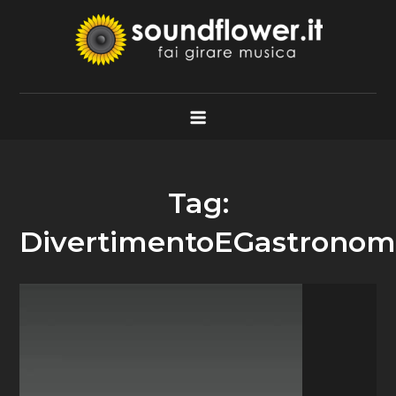
Skip
to
content
Soundflower.it
Fai Girare Musica
Tag:
DivertimentoEGastronom