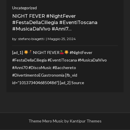
Uncategorized
NIGHT FEVER #NightFever
#FestaDellaCiliegia #EventiToscana
#MusicaDalVivo #Anni7…
by:
stefano biagetti
[ad_1]
NIGHT FEVER
#NightFever
#FestaDellaCiliegia #EventiToscana #MusicaDalVivo
#Anni70 #DiscoMusic #Bacchereto
#DivertimentoEGastronomia [fb_vid
id=”1013734046850486″] [ad_2] Source
Theme Mero Music by
Kantipur Themes