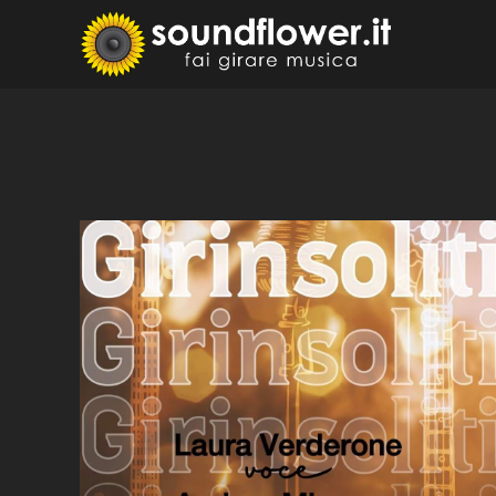
Skip
to
Sound
Fai Girare 
content