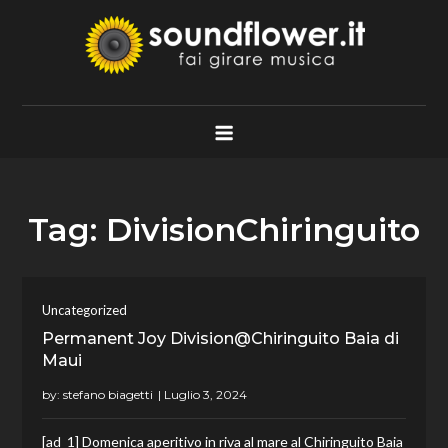
Skip
to
content
Soundflower.it
Fai Girare Musica
Tag:
DivisionChiringuito
Uncategorized
Permanent Joy Division@Chiringuito Baia di
Maui
by:
stefano biagetti
[ad_1] Domenica aperitivo in riva al mare al Chiringuito Baia