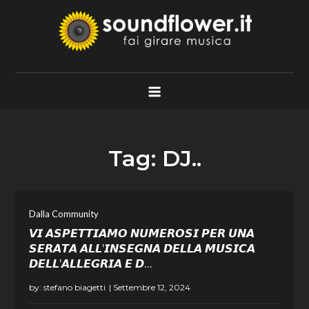
Skip
to
content
Soundflower.it
Fai Girare Musica
Tag:
DJ..
Dalla Community
𝙑𝙄 𝘼𝙎𝙋𝙀𝙏𝙏𝙄𝘼𝙈𝙊 𝙉𝙐𝙈𝙀𝙍𝙊𝙎𝙄 𝙋𝙀𝙍 𝙐𝙉𝘼
𝙎𝙀𝙍𝘼𝙏𝘼 𝘼𝙇𝙇’𝙄𝙉𝙎𝙀𝙂𝙉𝘼 𝘿𝙀𝙇𝙇𝘼 𝙈𝙐𝙎𝙄𝘾𝘼
𝘿𝙀𝙇𝙇’𝘼𝙇𝙇𝙀𝙂𝙍𝙄𝘼 𝙀 𝘿…
by:
stefano biagetti