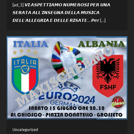
[ad_1] 𝙑𝙄 𝘼𝙎𝙋𝙀𝙏𝙏𝙄𝘼𝙈𝙊 𝙉𝙐𝙈𝙀𝙍𝙊𝙎𝙄 𝙋𝙀𝙍 𝙐𝙉𝘼
𝙎𝙀𝙍𝘼𝙏𝘼 𝘼𝙇𝙇’𝙄𝙉𝙎𝙀𝙂𝙉𝘼 𝘿𝙀𝙇𝙇𝘼 𝙈𝙐𝙎𝙄𝘾𝘼
𝘿𝙀𝙇𝙇’𝘼𝙇𝙇𝙀𝙂𝙍𝙄𝘼 𝙀 𝘿𝙀𝙇𝙇𝙀 𝙍𝙄𝙎𝘼𝙏𝙀… 𝙋𝙚𝙧 […]
Uncategorized