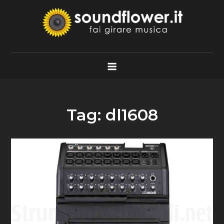
Skip
to
content
Soundflower.it
Fai Girare Musica
Tag:
dl1608