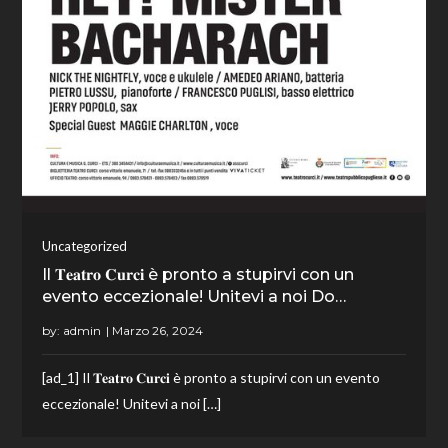
Uncategorized
Il 𝐓𝐞𝐚𝐭𝐫𝐨 𝐂𝐮𝐫𝐜𝐢 è pronto a stupirvi con un
evento eccezionale! Unitevi a noi Do…
by:
admin
[ad_1] Il 𝐓𝐞𝐚𝐭𝐫𝐨 𝐂𝐮𝐫𝐜𝐢 è pronto a stupirvi con un evento
eccezionale! Unitevi a noi […]