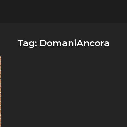
flower.it
Musica
Tag:
DomaniAncora