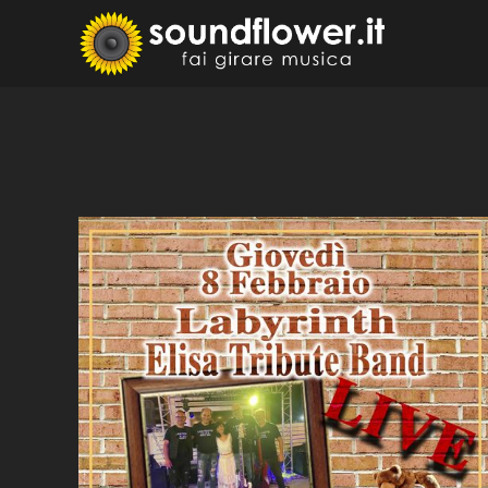
Skip
to
Sound
Fai Girare 
content