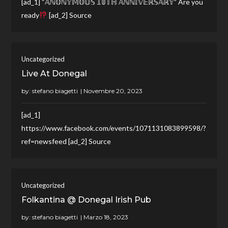
[ad_1] “𝔸ℕ𝕆ℕ𝕐𝕄𝕆𝕌𝕊 𝟙𝟘𝕋ℍ 𝔸ℕℕ𝕀𝕍𝔼ℝ𝕊𝔸ℝ𝕐” Are you
ready
[ad_2] Source
Uncategorized
Live At Donegal
by:
stefano biagetti
[ad_1]
https://www.facebook.com/events/1071131083899598/?
ref=newsfeed [ad_2] Source
Uncategorized
Folkantina @ Donegal Irish Pub
by:
stefano biagetti