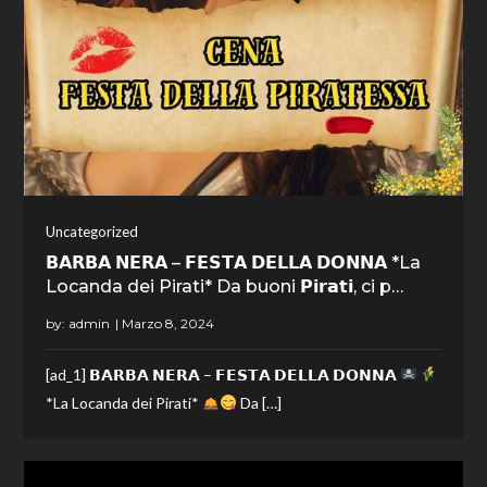
Uncategorized
𝗕𝗔𝗥𝗕𝗔 𝗡𝗘𝗥𝗔 – 𝗙𝗘𝗦𝗧𝗔 𝗗𝗘𝗟𝗟𝗔 𝗗𝗢𝗡𝗡𝗔 *La
Locanda dei Pirati* Da buoni 𝗣𝗶𝗿𝗮𝘁𝗶, ci p…
by:
admin
[ad_1] 𝗕𝗔𝗥𝗕𝗔 𝗡𝗘𝗥𝗔 – 𝗙𝗘𝗦𝗧𝗔 𝗗𝗘𝗟𝗟𝗔 𝗗𝗢𝗡𝗡𝗔
*La Locanda dei Pirati*
Da […]