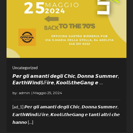
Uncategorized
𝙋𝙚𝙧 𝙜𝙡𝙞 𝙖𝙢𝙖𝙣𝙩𝙞 𝙙𝙚𝙜𝙡𝙞 𝘾𝙝𝙞𝙘, 𝘿𝙤𝙣𝙣𝙖 𝙎𝙪𝙢𝙢𝙚𝙧,
𝙀𝙖𝙧𝙩𝙝𝙒𝙞𝙣𝙙&F𝙞𝙧𝙚, 𝙆𝙤𝙤𝙡&𝙩𝙝𝙚𝙂𝙖𝙣𝙜 𝙚 …
by:
admin
[ad_1] 𝙋𝙚𝙧 𝙜𝙡𝙞 𝙖𝙢𝙖𝙣𝙩𝙞 𝙙𝙚𝙜𝙡𝙞 𝘾𝙝𝙞𝙘, 𝘿𝙤𝙣𝙣𝙖 𝙎𝙪𝙢𝙢𝙚𝙧,
𝙀𝙖𝙧𝙩𝙝𝙒𝙞𝙣𝙙&F𝙞𝙧𝙚, 𝙆𝙤𝙤𝙡&𝙩𝙝𝙚𝙂𝙖𝙣𝙜 𝙚 𝙩𝙖𝙣𝙩𝙞 𝙖𝙡𝙩𝙧𝙞 𝙘𝙝𝙚
𝙝𝙖𝙣𝙣𝙤 […]