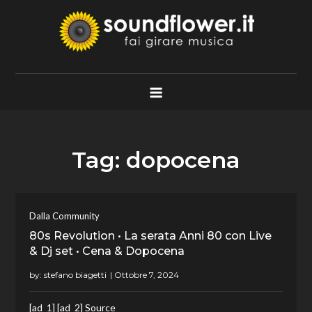
Skip
to
content
Soundflower.it
Fai Girare Musica
Tag:
dopocena
Dalla Community
80s Revolution • La serata Anni 80 con Live
& Dj set • Cena & Dopocena
by:
stefano biagetti
[ad_1] [ad_2] Source