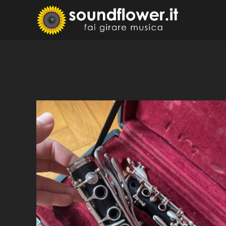
Skip
to
Sound
Fai Girare 
content