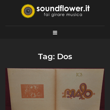
Skip
to
content
Soundflower.it
Fai Girare Musica
Tag:
Dos