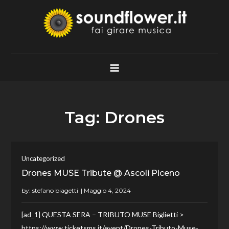
Skip
to
content
Soundflower.it
Fai Girare Musica
Tag:
Drones
Uncategorized
Drones MUSE Tribute @ Ascoli Piceno
by:
stefano biagetti
[ad_1] QUESTA SERA – TRIBUTO MUSE Biglietti >
https://www.ticketsms.it/event/Drones-Tributo-Muse-