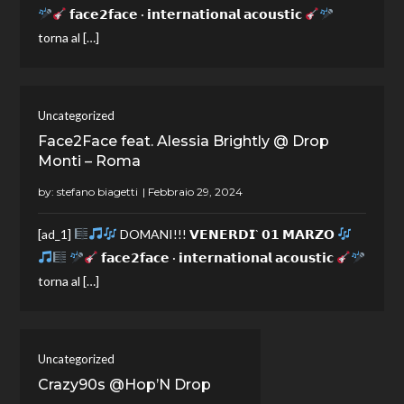
𝗳𝗮𝗰𝗲𝟮𝗳𝗮𝗰𝗲 · 𝗶𝗻𝘁𝗲𝗿𝗻𝗮𝘁𝗶𝗼𝗻𝗮𝗹 𝗮𝗰𝗼𝘂𝘀𝘁𝗶𝗰
torna al […]
Uncategorized
Face2Face feat. Alessia Brightly @ Drop
Monti – Roma
by:
stefano biagetti
[ad_1]
DOMANI!!! 𝗩𝗘𝗡𝗘𝗥𝗗𝗜` 𝟬𝟭 𝗠𝗔𝗥𝗭𝗢
𝗳𝗮𝗰𝗲𝟮𝗳𝗮𝗰𝗲 · 𝗶𝗻𝘁𝗲𝗿𝗻𝗮𝘁𝗶𝗼𝗻𝗮𝗹 𝗮𝗰𝗼𝘂𝘀𝘁𝗶𝗰
torna al […]
Uncategorized
Crazy90s @Hop’N Drop