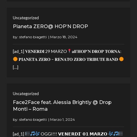
Uncategorized
Pianeta ZERO@ HOP’N DROP
by:
stefano biagetti
[ad_1] 𝐕𝐄𝐍𝐄𝐑𝐃𝐈̀ 29 MARZO
𝐚𝐥𝐥’𝐇𝐎𝐏’𝐍 𝐃𝐑𝐎𝐏 𝐓𝐎𝐑𝐍𝐀:
𝐏𝐈𝐀𝐍𝐄𝐓𝐀 𝐙𝐄𝐑𝐎 – 𝐑𝐄𝐍𝐀𝐓𝐎 𝐙𝐄𝐑𝐎 𝐓𝐑𝐈𝐁𝐔𝐓𝐄 𝐁𝐀𝐍𝐃
[…]
Uncategorized
Face2Face feat. Alessia Brightly @ Drop
Monti – Roma
by:
stefano biagetti
[ad_1]
OGGI!!! 𝗩𝗘𝗡𝗘𝗥𝗗𝗜` 𝟬𝟭 𝗠𝗔𝗥𝗭𝗢