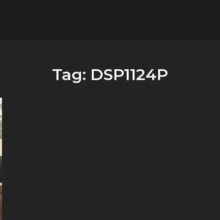
flower.it
Musica
Tag:
DSP1124P