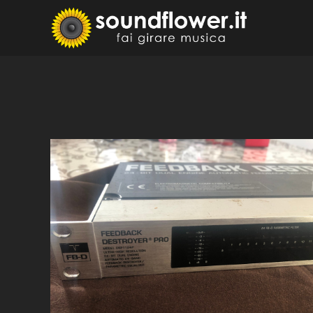
Skip
to
Sound
Fai Girare 
content