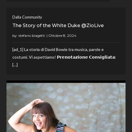
Dalla Community
The Story of the White Duke @ZioLive
by:
stefano biagetti
[ad_1] La storia di David Bowie tra musica, parole e
costumi. Vi aspettiamo! 𝗣𝗿𝗲𝗻𝗼𝘁𝗮𝘇𝗶𝗼𝗻𝗲 𝗖𝗼𝗻𝘀𝗶𝗴𝗹𝗶𝗮𝘁𝗮:
[…]