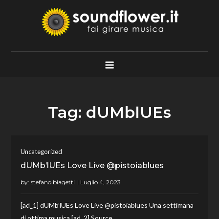
Skip
to
content
Soundflower.it
Fai Girare Musica
Tag:
dUMblUEs
Uncategorized
dUMb’lUEs Love Live @pistoiablues
by:
stefano biagetti
[ad_1] dUMb’lUEs Love Live @pistoiablues Una settimana
di ottima musica [ad_2] Source