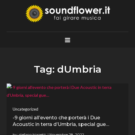
Skip
to
content
Soundflower.it
Fai Girare Musica
Tag:
dUmbria
Uncategorized
-9 giorni all’evento che porterà i Due
Acoustic in terra d’Umbria, special gue…
by:
stefano biagetti