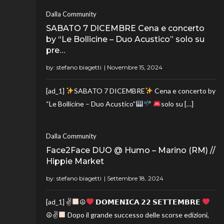
Dalla Community
SABATO 7 DICEMBRE Cena e concerto
by “Le Bollicine – Duo Acustico” solo su
pre…
by:
stefano biagetti
[ad_1]
SABATO 7 DICEMBRE
Cena e concerto by
“Le Bollicine – Duo Acustico”
solo su […]
Dalla Community
Face2Face DUO @ Humo – Marino (RM) //
Hippie Market
by:
stefano biagetti
[ad_1] ✌
☮
𝗗𝗢𝗠𝗘𝗡𝗜𝗖𝗔 𝟮𝟮 𝗦𝗘𝗧𝗧𝗘𝗠𝗕𝗥𝗘
☮✌
Dopo il grande successo delle scorse edizioni,