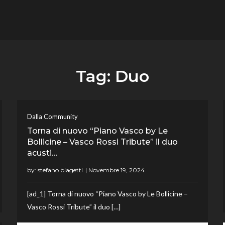
flower.it
Musica
Tag:
Duo
Dalla Community
Torna di nuovo “Piano Vasco by Le
Bollicine – Vasco Rossi Tribute” il duo
acusti…
by:
stefano biagetti
[ad_1] Torna di nuovo “Piano Vasco by Le Bollicine –
Vasco Rossi Tribute” il duo […]