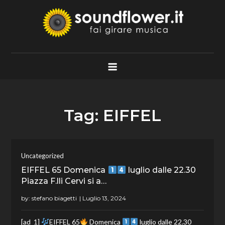
Skip
to
content
Soundflower.it
Fai Girare Musica
Tag:
EIFFEL
Uncategorized
EIFFEL 65 Domenica
luglio dalle 22.30
Piazza F.lli Cervi si a…
by:
stefano biagetti
[ad_1]
EIFFEL 65
Domenica
luglio dalle 22.30