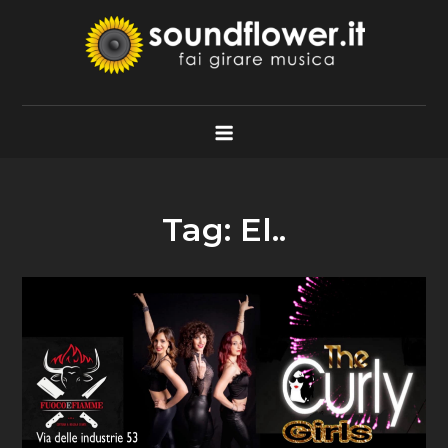
Skip
to
content
Soundflower.it
Fai Girare Musica
Tag:
El..