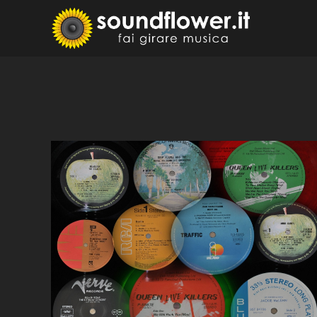
Skip
to
Sound
Fai Girare 
content