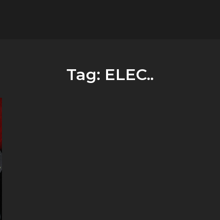
flower.it
Musica
Tag:
ELEC..