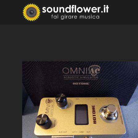
Skip
to
Sound
Fai Girare 
content