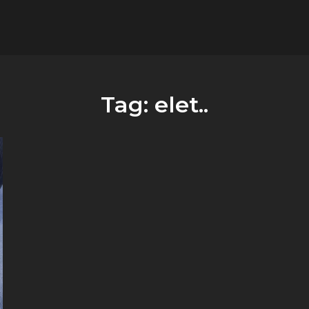
flower.it
Musica
Tag:
elet..