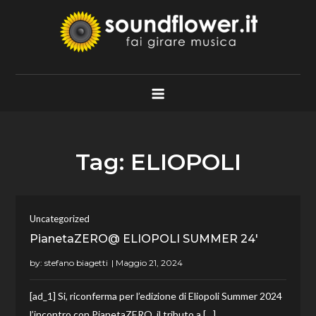
Skip
to
content
Soundflower.it
Fai Girare Musica
Tag:
ELIOPOLI
Uncategorized
PianetaZERO@ ELIOPOLI SUMMER 24′
by:
stefano biagetti
[ad_1] Si, riconferma per l’edizione di Eliopoli Summer 2024
l’incontro con PianetaZERO, il tributo a […]