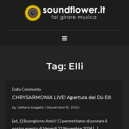
Skip
to
content
Soundflower.it
Fai Girare Musica
Tag:
Elli
Dalla Community
CHRYSARMONIA LIVE! Apertura dei Dü Elli
by:
stefano biagetti
[ad_1] Buongiorno Amici! Ci permettiamo di postare il
nostro evento di Venerdì 22 Novembre 2024 […]