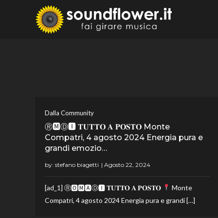
Skip
to
Sound
Fai Girare 
content
Dalla Community
Ⓡ🅼Ⓓ🅸 𝐓𝐔𝐓𝐓𝐎 𝐀 𝐏𝐎𝐒𝐓𝐎 Monte
Compatri, 4 agosto 2024 Energia pura e
grandi emozio…
by:
stefano biagetti
[ad_1] Ⓡ🅾🅼🅰Ⓓ🅸 𝐓𝐔𝐓𝐓𝐎 𝐀 𝐏𝐎𝐒𝐓𝐎
Monte
Compatri, 4 agosto 2024 Energia pura e grandi […]