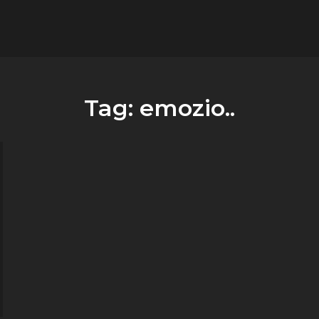
flower.it
Musica
Tag:
emozio..