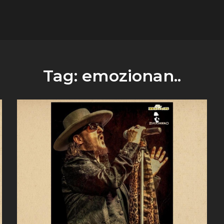
flower.it
Musica
Tag:
emozionan..