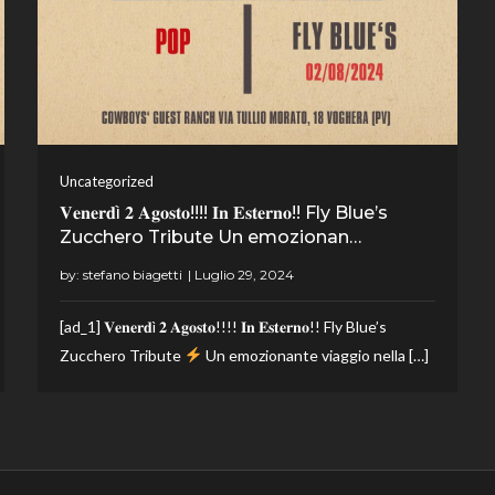
Uncategorized
𝐕𝐞𝐧𝐞𝐫𝐝ì 𝟐 𝐀𝐠𝐨𝐬𝐭𝐨!!!! 𝐈𝐧 𝐄𝐬𝐭𝐞𝐫𝐧𝐨!! Fly Blue’s
Zucchero Tribute Un emozionan…
by:
stefano biagetti
[ad_1] 𝐕𝐞𝐧𝐞𝐫𝐝ì 𝟐 𝐀𝐠𝐨𝐬𝐭𝐨!!!! 𝐈𝐧 𝐄𝐬𝐭𝐞𝐫𝐧𝐨!! Fly Blue’s
Zucchero Tribute
Un emozionante viaggio nella […]