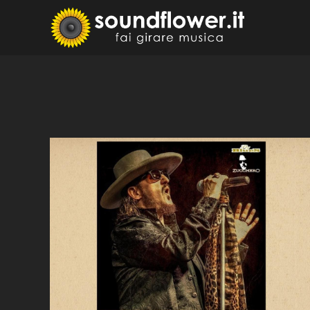
Skip
to
Sound
Fai Girare 
content