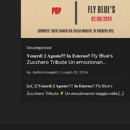
Uncategorized
𝐕𝐞𝐧𝐞𝐫𝐝ì 𝟐 𝐀𝐠𝐨𝐬𝐭𝐨!!!! 𝐈𝐧 𝐄𝐬𝐭𝐞𝐫𝐧𝐨!! Fly Blue’s
Zucchero Tribute Un emozionan…
by:
stefano biagetti
[ad_1] 𝐕𝐞𝐧𝐞𝐫𝐝ì 𝟐 𝐀𝐠𝐨𝐬𝐭𝐨!!!! 𝐈𝐧 𝐄𝐬𝐭𝐞𝐫𝐧𝐨!! Fly Blue’s
Zucchero Tribute
Un emozionante viaggio nella […]