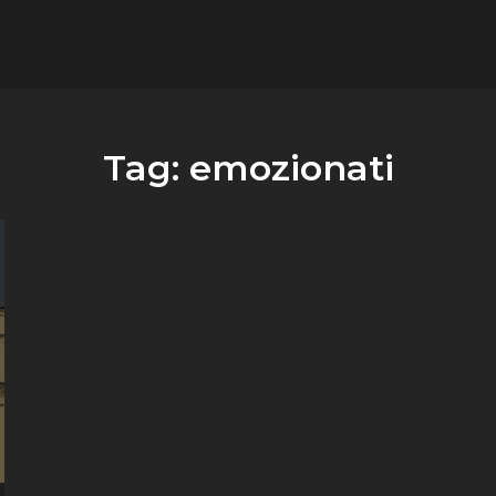
flower.it
Musica
Tag:
emozionati