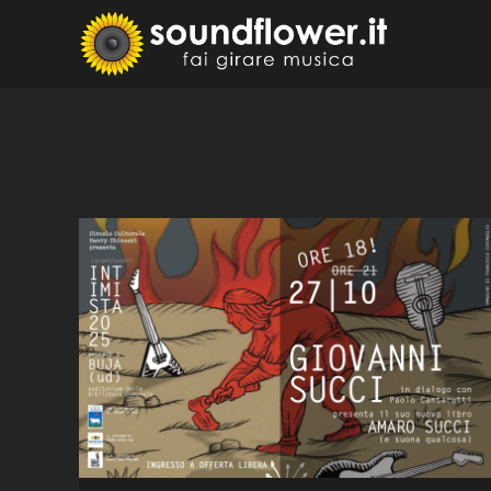
Skip
to
Sound
Fai Girare 
content