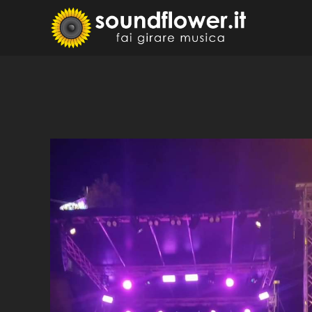
Skip
to
Sound
Fai Girare 
content