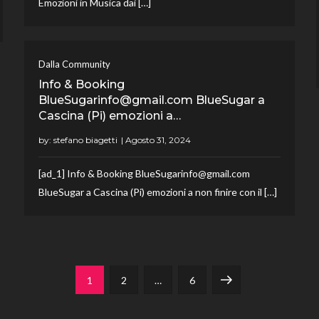
Emozioni in Musica dai […]
Dalla Community
Info & Booking
BlueSugarinfo@gmail.com BlueSugar a
Cascina (Pi) emozioni a…
by:
stefano biagetti
[ad_1] Info & Booking BlueSugarinfo@gmail.com
BlueSugar a Cascina (Pi) emozioni a non finire con il […]
Page
Page
Page
Next
1
2
…
6
page