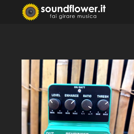
Skip
to
Sound
Fai Girare 
content