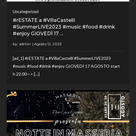
Uncategorized
#rESTATE a #VillaCastelli
#SummerLIVE2023 #music #food #drink
#enjoy GIOVEDÌ 17 …
by:
admin
[ad_1] #rESTATE a #VillaCastelli #SummerLIVE2023
#music #food #drink #enjoy GIOVEDÌ 17 AGOSTO start
h 22.00—> […]