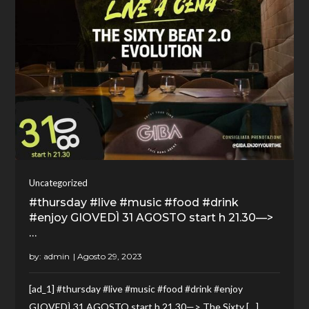
Uncategorized
#thursday #live #music #food #drink
#enjoy GIOVEDÌ 31 AGOSTO start h 21.30—>
…
by:
admin
[ad_1] #thursday #live #music #food #drink #enjoy
GIOVEDÌ 31 AGOSTO start h 21.30—> The Sixty […]