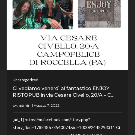
Uncategorized
Ci vediamo venerdì al fantastico ENJOY
RISTOPUB in via Cesare Civello, 20/A – C…
by:
admin
[ad_1] https://m.facebook.com/story.php?
story_fbid=178848678540074&id=100092448293311 Ci