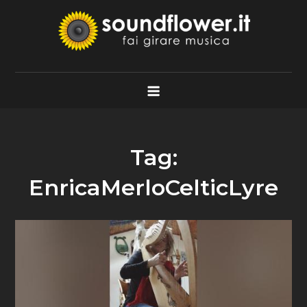
Skip
to
content
Soundflower.it
Fai Girare Musica
Tag:
EnricaMerloCelticLyre