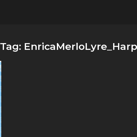
flower.it
Musica
Tag:
EnricaMerloLyre_Har