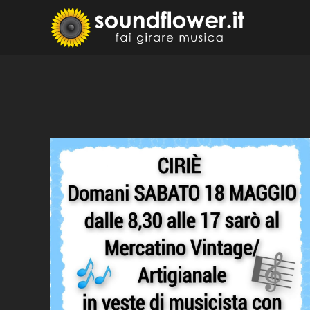
Skip
to
Sound
Fai Girare 
content