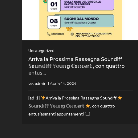
Uncategorized
Arriva la Prossima Rassegna Soundiff
𝕊𝕠𝕦𝕟𝕕𝕚𝕗𝕗 𝕐𝕠𝕦𝕟𝕘 ℂ𝕠𝕟𝕔𝕖𝕣𝕥 , con quattro
entus…
by:
admin
[ad_1]
Arriva la Prossima Rassegna Soundiff
𝕊𝕠𝕦𝕟𝕕𝕚𝕗𝕗 𝕐𝕠𝕦𝕟𝕘 ℂ𝕠𝕟𝕔𝕖𝕣𝕥
, con quattro
entusiasmanti appuntamenti […]