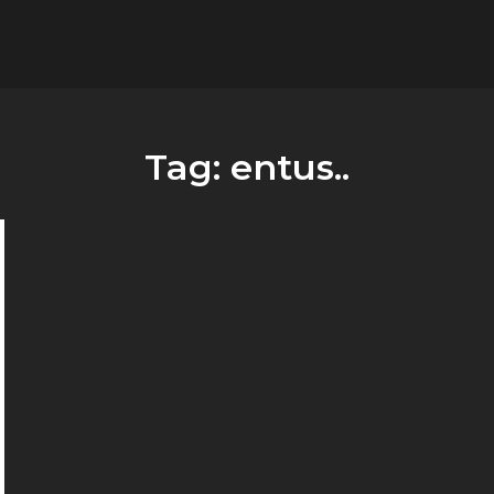
flower.it
Musica
Tag:
entus..