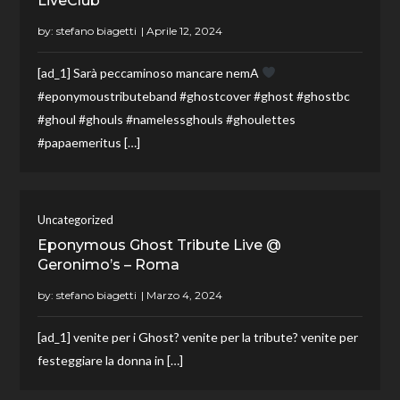
LiveClub
by:
stefano biagetti
[ad_1] Sarà peccaminoso mancare nemA
#eponymoustributeband #ghostcover #ghost #ghostbc
#ghoul #ghouls #namelessghouls #ghoulettes
#papaemeritus […]
Uncategorized
Eponymous Ghost Tribute Live @
Geronimo’s – Roma
by:
stefano biagetti
[ad_1] venite per i Ghost? venite per la tribute? venite per
festeggiare la donna in […]